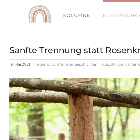
Zum
Inhalt
KOLUMNE
ELTERNSCHA
springen
Sanfte Trennung statt Rosenk
19. Mai 2021
|
#erziehung
,
#familiengeschichten
,
#kids
,
#kindergartenk
Zeige
grösseres
Bild