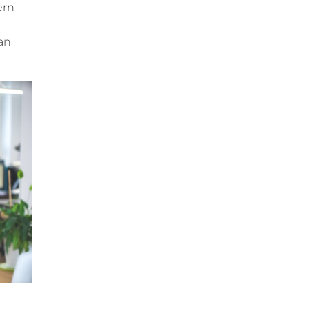
ern
an