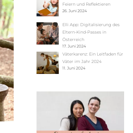
Feiern und Reflektieren
26. Juni 2024
Elli App: Digitalisierung des
Eltern-Kind-Passes in
Österreich
17. Juni 2024
Väterkarenz: Ein Leitfaden für
Väter im Jahr 2024
11. Juni 2024