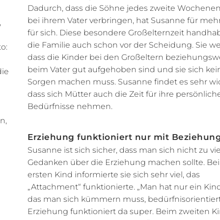
Dadurch, dass die Söhne jedes zweite Wochene
bei ihrem Vater verbringen, hat Susanne für mehr
,
für sich. Diese besondere Großelternzeit handha
die Familie auch schon vor der Scheidung. Sie we
o:
dass die Kinder bei den Großeltern beziehungsw
beim Vater gut aufgehoben sind und sie sich kei
die
Sorgen machen muss. Susanne findet es sehr wic
dass sich Mütter auch die Zeit für ihre persönlich
Bedürfnisse nehmen.
n,
Erziehung funktioniert nur mit Beziehun
Susanne ist sich sicher, dass man sich nicht zu vi
Gedanken über die Erziehung machen sollte. Be
ersten Kind informierte sie sich sehr viel, das
„Attachment“ funktionierte. „Man hat nur ein Kin
das man sich kümmern muss, bedürfnisorientier
Erziehung funktioniert da super. Beim zweiten K