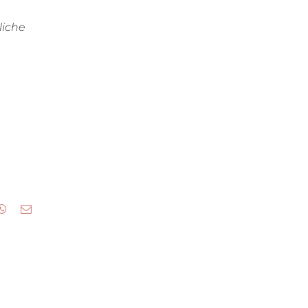
liche
kedIn
WhatsApp
E-
Mail