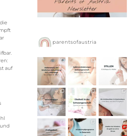
die
impft
ar
parentsofaustria
fbar.
ren:
st auf
s
ohl
 und