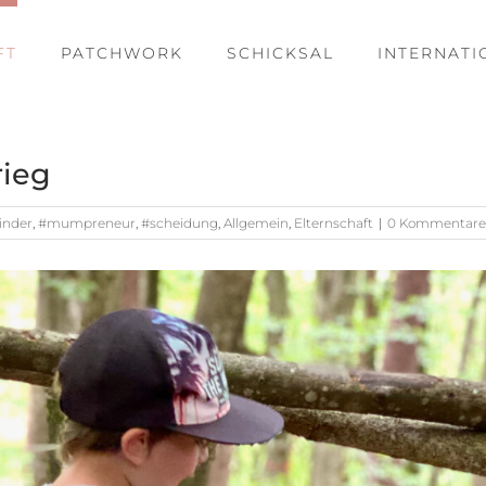
FT
PATCHWORK
SCHICKSAL
INTERNATI
rieg
inder
,
#mumpreneur
,
#scheidung
,
Allgemein
,
Elternschaft
|
0 Kommentare