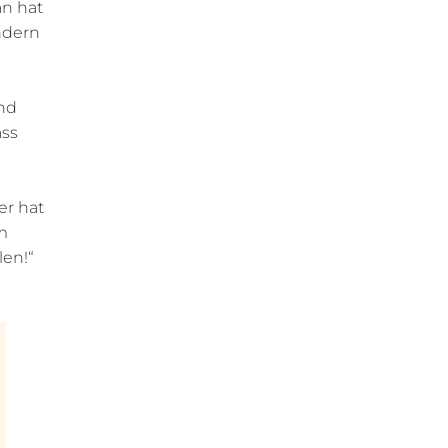
n hat
ndern
s
nd
ass
er hat
m
len!“