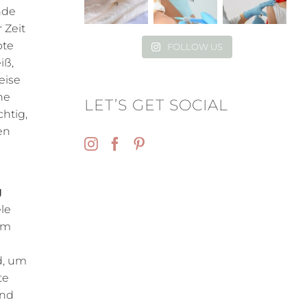
nde
 Zeit
bte
FOLLOW US
iß,
eise
ne
LET’S GET SOCIAL
htig,
en
g
ele
im
d, um
te
ind