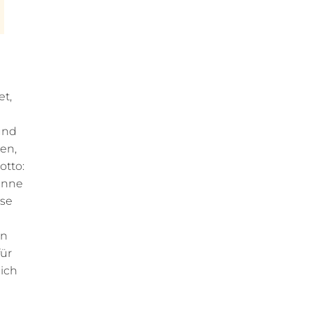
t,
und
nen,
otto:
sanne
sse
an
für
ich