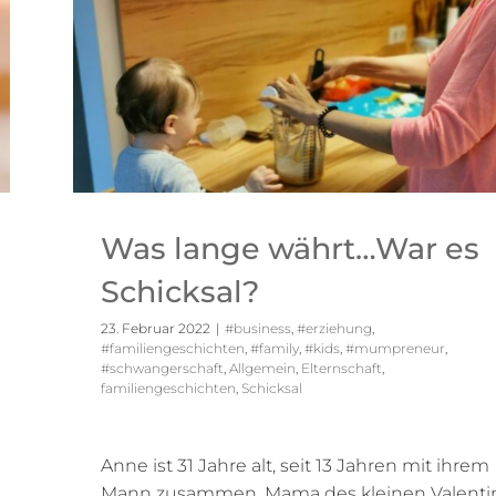
Was lange währt…War es
Schicksal?
23. Februar 2022
|
#business
,
#erziehung
,
#familiengeschichten
,
#family
,
#kids
,
#mumpreneur
,
#schwangerschaft
,
Allgemein
,
Elternschaft
,
familiengeschichten
,
Schicksal
Anne ist 31 Jahre alt, seit 13 Jahren mit ihrem
Mann zusammen, Mama des kleinen Valenti