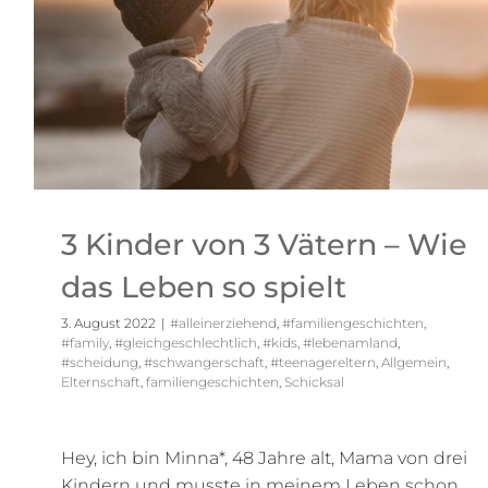
3 Kinder von 3 Vätern – Wie
das Leben so spielt
3. August 2022
|
#alleinerziehend
,
#familiengeschichten
,
#family
,
#gleichgeschlechtlich
,
#kids
,
#lebenamland
,
#scheidung
,
#schwangerschaft
,
#teenagereltern
,
Allgemein
,
Elternschaft
,
familiengeschichten
,
Schicksal
Hey, ich bin Minna*, 48 Jahre alt, Mama von drei
Kindern und musste in meinem Leben schon