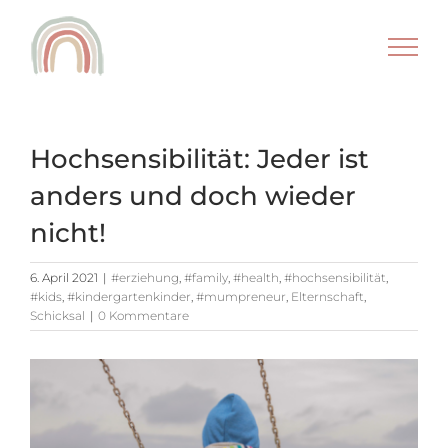
Zum
Inhalt
springen
Hochsensibilität: Jeder ist
anders und doch wieder
nicht!
6. April 2021
|
#erziehung
,
#family
,
#health
,
#hochsensibilität
,
#kids
,
#kindergartenkinder
,
#mumpreneur
,
Elternschaft
,
Schicksal
|
0 Kommentare
Zeige
grösseres
Bild