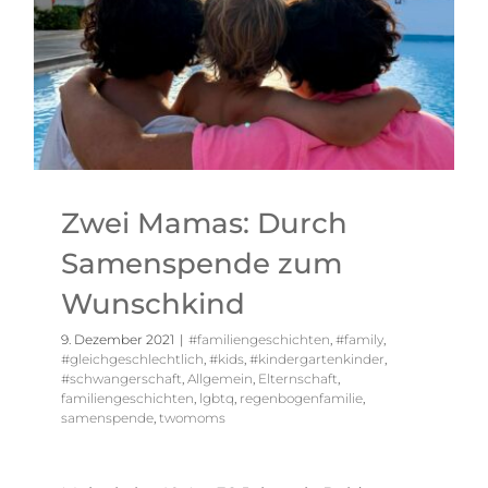
Zwei Mamas: Durch
Samenspende zum
Wunschkind
9. Dezember 2021
|
#familiengeschichten
,
#family
,
#gleichgeschlechtlich
,
#kids
,
#kindergartenkinder
,
#schwangerschaft
,
Allgemein
,
Elternschaft
,
familiengeschichten
,
lgbtq
,
regenbogenfamilie
,
samenspende
,
twomoms