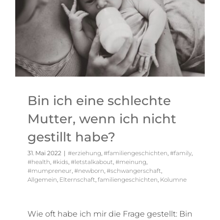
Bin ich eine schlechte
Mutter, wenn ich nicht
gestillt habe?
31. Mai 2022
|
#erziehung
,
#familiengeschichten
,
#family
,
#health
,
#kids
,
#letstalkabout
,
#meinung
,
#mumpreneur
,
#newborn
,
#schwangerschaft
,
Allgemein
,
Elternschaft
,
familiengeschichten
,
Kolumne
Wie oft habe ich mir die Frage gestellt: Bin