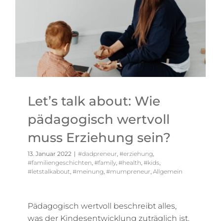
Let’s talk about: Wie
pädagogisch wertvoll
muss Erziehung sein?
13. Januar 2022
|
#dadpreneur
,
#erziehung
,
#familiengeschichten
,
#family
,
#health
,
#kids
,
#letstalkabout
,
#meinung
,
#mumpreneur
,
Allgemein
Pädagogisch wertvoll beschreibt alles,
was der Kindesentwicklung zuträglich ist.